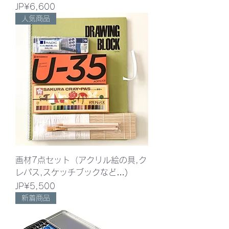
價格
JP¥6,600
人気商品
画材7点セット（アクリル絵の具,ク
レパス,スケッチブックなど…)
價格
JP¥5,500
新着商品