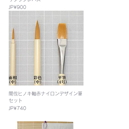
價格
JP¥900
間伐ヒノキ軸赤ナイロンデザイン筆
セット
價格
JP¥740