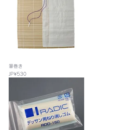
筆巻き
價格
JP¥530