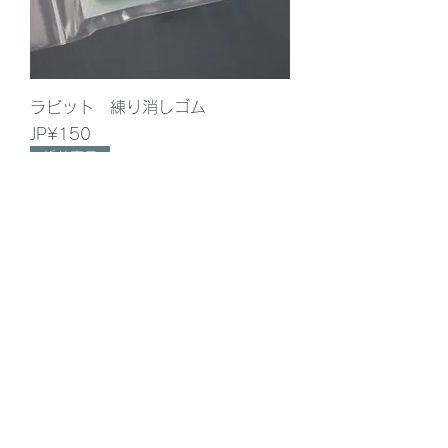
ラビット 練り消しゴム
價格
JP¥150
新着商品
ターナー Ｕ-35 １２色セット