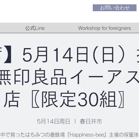
お問い合わせ
公式Line
Workshop for foreigners
】5月14日(日
n無印良品イーア
店〖限定30組〗
5月14日周日
  |  
春日井市
中で育ったはちみつの養蜂場『Happiness-bee』主催の採蜜