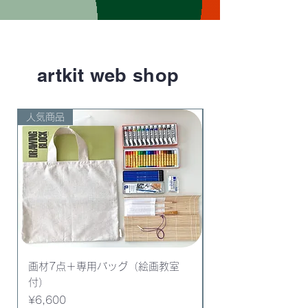
artkit web shop
人気商品
人気商品
画材7点＋専用バッグ（絵画教室
画材7点セット（ア
付）
クレパス,スケッチ
Price
Price
¥6,600
¥5,500