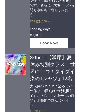
ツ作り！1回だけの特別開催
です。さらに…太陽干しの時
間も水鉄砲で遊んじゃお
う！
詳細はこちら
Loading days...
3,000
¥3,000
Japanese
yen
Book Now
8/15(土)【満席】夏
休み特別クラス「世
界に一つ！タイダイ
染めTシャツ」12名
大人気のタイダイ染めTシャ
ツ作り！1回だけの特別開催
です。さらに…太陽干しの時
間も水鉄砲で遊んじゃお
う！
詳細はこちら