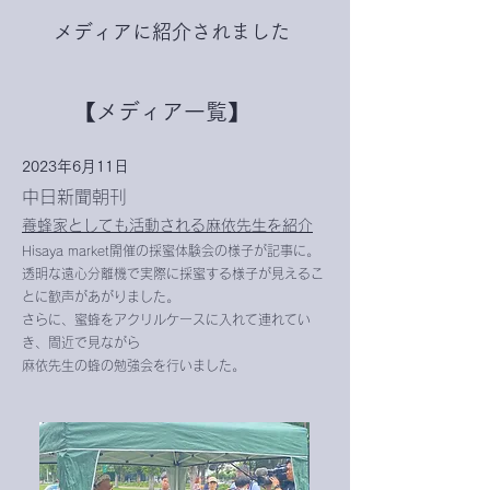
メディアに紹介されました
【メディア一覧】
2023年6月11日
中日新聞朝刊
養蜂家として
も活動される麻依先生を紹介
Hisaya market
開催の採蜜体験会の様子
が記事に。
透明な遠心分離機で実際に採蜜する様子が見えるこ
とに歓声があがりました。
さらに、蜜蜂をアクリルケースに入れて連れてい
き、間近で見ながら
麻依先生の蜂の勉強会を行いました。