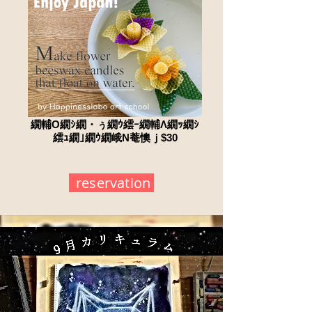
繝輔Ο繝ｼ繝・ぅ繝ｳ繧ｰ繝輔Λ繝ｯ繝ｼ
繧ｭ繝｣繝ｳ繝峨Ν菴懊ｊ$30
reservation