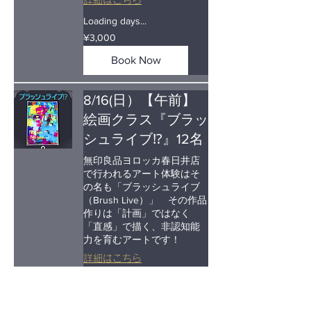
Loading days...
3,000
¥3,000
Japanese
yen
Book Now
8/16(日）【午前】
絵画クラス『ブラッ
シュライブ⁉』12名
無印良品ヨロッカ春日井店
で行われるアート体験はそ
の名も「ブラッシュライブ
（Brush Live）」 その作品
作りは「計画」ではなく
「直感」で描く、非認知能
力を育むアートです！
詳細はこちら
Loading days...
3,000
¥3,000
Japanese
yen