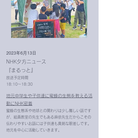
2023年6月13日
NHK夕方ニュース
『まるっと』
​​放送予定時間
18:10～18:30
地元中学生や子供達に蜜蜂の生態を教える活
動にNHK
密着
蜜蜂の生態系や地球との関わりは少し難しい話です
が、絵画教室の先生でもある麻依先生だからこその
伝わりやすいお話には子供達も真剣な眼差しです。
地元を中心に活動していきます。