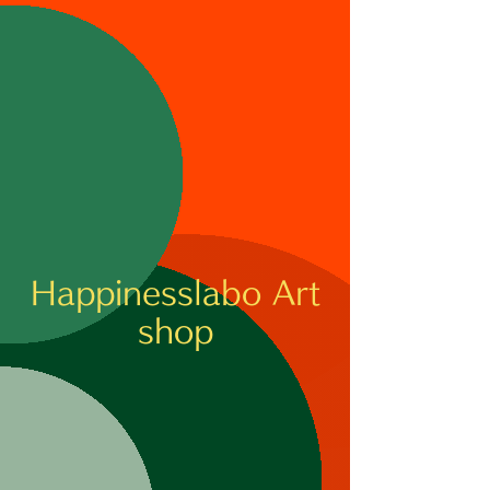
​Happinesslabo Art
shop