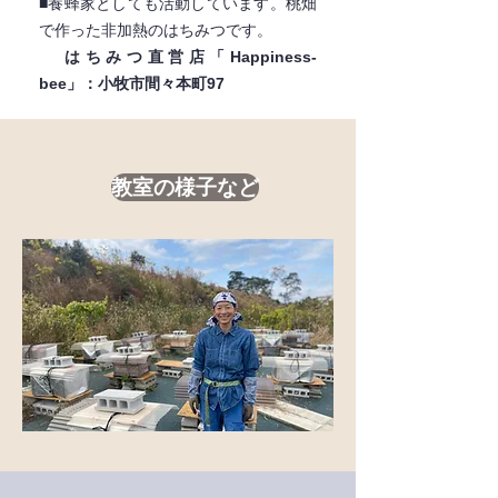
​■養蜂家としても活動しています。
桃畑
で作った非加熱のはちみつです。
​
はちみつ直営店「Happiness-
bee」：小牧市間々本町97
教室の様子など