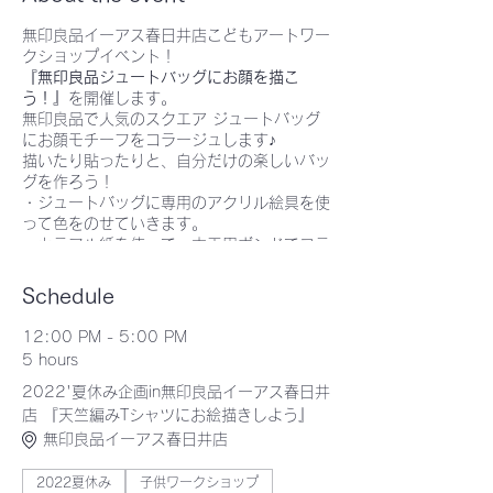
無印良品イーアス春日井店こどもアートワー
クショップイベント！
『無印良品ジュートバッグにお顔を描こ
う！』
を開催します。
無印良品で人気のスクエア ジュートバッグ
にお顔モチーフをコラージュします♪
描いたり貼ったりと、自分だけの楽しいバッ
グを作ろう！
・ジュートバッグに専用のアクリル絵具を使
って色をのせていきます。
・カラフル紙を使って、木工用ボンドでコラ
ージュします。
Schedule
【日時】9/11(日) ①12：00～24名
12:00 PM - 5:00 PM
②13：00～24名 ③14：00～24名
5 hours
④15：00～24名
2022'夏休み企画in無印良品イーアス春日井
【定員】合計96名
店 『天竺編みTシャツにお絵描きしよう』
【場所】
無印良品イーアス春日井店
無印良品イーアス春日井店
2022夏休み
子供ワークショップ
【参加費用と方法】