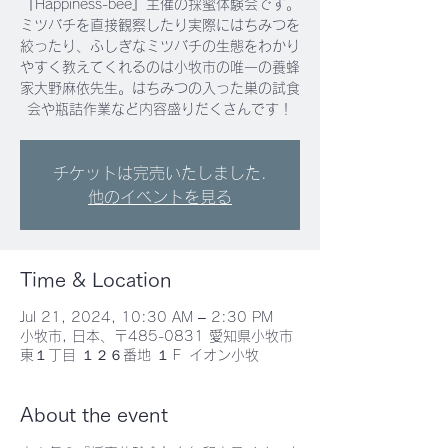
『Happiness-bee』主催の採蜜体験会です。
ミツバチを直接観察したり実際にはちみつを
絞ったり、ふしぎなミツバチの生態をわかり
やすく教えてくれるのは小牧市の唯一の養蜂
家大野麻依先生。はちみつの入った巣の試食
会や瓶詰作業など内容盛りだくさんです！
チケットは完売いたしました.
他のイベントを見る
Time & Location
Jul 21, 2024, 10:30 AM – 2:30 PM
小牧市, 日本、〒485-0831 愛知県小牧市
東１丁目 １２６番地 １Ｆ イオン小牧
About the event