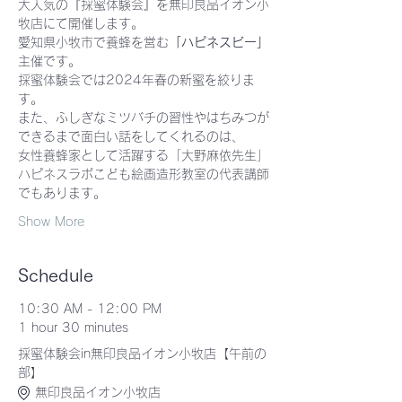
大人気の『採蜜体験会』を無印良品イオン小
牧店にて開催します。
愛知県小牧市で養蜂を営む
「ハピネスビー」
主催です。
採蜜体験会では2024年春の新蜜を絞りま
す。
また、ふしぎなミツバチの習性やはちみつが
できるまで面白い話をしてくれるのは、
女性養蜂家として活躍する「大野麻依先生」
ハピネスラボこども絵画造形教室の代表講師
でもあります。
Show More
Schedule
10:30 AM - 12:00 PM
1 hour 30 minutes
採蜜体験会in無印良品イオン小牧店【午前の
部】
無印良品イオン小牧店