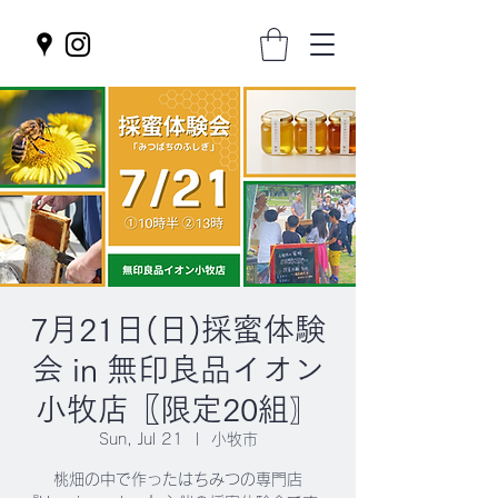
7月21日(日)採蜜体験
会 in 無印良品イオン
小牧店〖限定20組〗
Sun, Jul 21
  |  
小牧市
桃畑の中で作ったはちみつの専門店