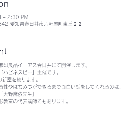
on
M – 2:30 PM
0842 愛知県春日井市六軒屋町東丘２２
nt
無印良品イーアス春日井にて開催します。
「ハピネスビー」
主催です。
の新蜜を絞ります。
習性やはちみつができるまで面白い話をしてくれるのは、
「大野麻依先生」
形教室の代表講師でもあります。