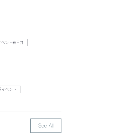
イベント春日井
品イベント
See All