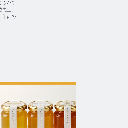
ミツバチ
依先生。
 午前の