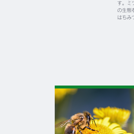
す。ミ
の生態
はちみ