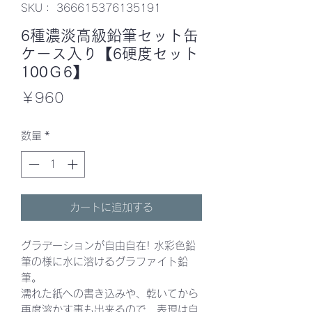
SKU： 366615376135191
6種濃淡高級鉛筆セット缶
ケース入り【6硬度セット
100Ｇ6】
価
￥960
格
数量
*
カートに追加する
グラデーションが自由自在! 水彩色鉛
筆の様に水に溶けるグラファイト鉛
筆。
濡れた紙への書き込みや、乾いてから
再度溶かす事も出来るので、表現は自