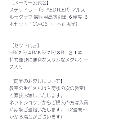
【メーカー公式名】
ステッドラー (STAEDTLER) マルス
ルモグラフ 製図用高級鉛筆 ６硬度 ６
本セット 100-G6｛日本正規品｝
【セット内容】
HB/２B/４B/６B/７B/８B 各１本
持ち運びに便利なスリムなメタルケー
ス入り
【商品のお渡しについて】
教室の生徒さんは入荷後の次の教室に
て直接お渡しいたします。
ネットショップからご購入の方は入荷
時期をご連絡いたします。（2週間～
かかる場合がございます）
商品情報