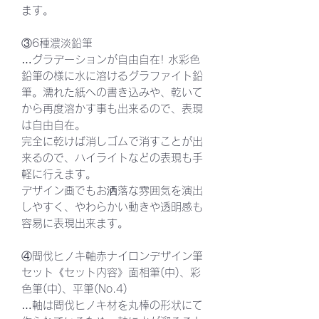
ます。
③6種濃淡鉛筆
…グラデーションが自由自在! 水彩色
鉛筆の様に水に溶けるグラファイト鉛
筆。濡れた紙への書き込みや、乾いて
から再度溶かす事も出来るので、表現
は自由自在。
完全に乾けば消しゴムで消すことが出
来るので、ハイライトなどの表現も手
軽に行えます。
デザイン画でもお洒落な雰囲気を演出
しやすく、やわらかい動きや透明感も
容易に表現出来ます。
④間伐ヒノキ軸赤ナイロンデザイン筆
セット《セット内容》面相筆(中)、彩
色筆(中)、平筆(No.4)
…軸は間伐ヒノキ材を丸棒の形状にて