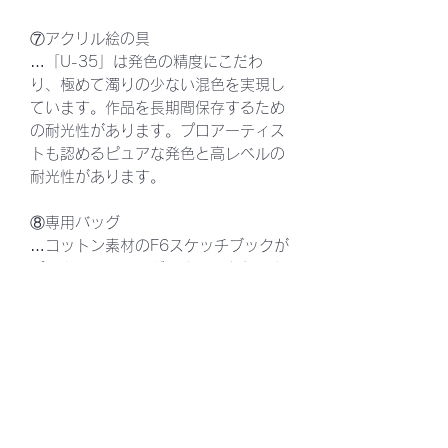
⑦アクリル絵の具
…「U-35」は発色の精度にこだわ
り、極めて濁りの少ない混色を実現し
ています。作品を長期間保存するため
の耐光性があります。プロアーティス
トも認めるピュアな発色と高レベルの
耐光性があります。
⑧専用バッグ
…コットン素材のF6スケッチブックが
ピッタリ入るバッグです。こちらのカ
バンを使った絵付け教室を
以前にやりました。専用バッグをお買
上の方は購入後、子供絵画教室にてカ
バン絵付け教室に参加していただける
チケットが付いてきます。《ご予約は
公式ラインまたはHPから》