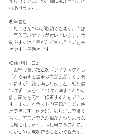
作られているため、軸に水が溜ること
はありません。
⑤筆巻き
…たくさんの筆が収納できます。内部
に筆入用ポケットが付いています。竹
制のすだれで筆がたくさん入っても巻
きやすい筆巻きです。
⑥練り消しゴム
…鉛筆で書いた絵をプラスチック消し
ゴムで消すと鉛筆の炭が広がってしま
いますが、練り消しを使うと、紙を傷
つけず、炭をくっつけて消すことが可
能。画材を汚さず修正するともできま
す。また、イラストの表現としても使
用できます。例えば、練り消しで細く
薄く消すことで光の線が入ったような
表現になったり、押し当てることで、
ぼかしの表現を作ることができます。