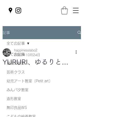
記事
全ての記事
happinesslabo2
全ての記事
2022年10月24日
YURURI、ゆるりと…
過去の教室
芸術クラス
幼児アート教室〔Petit art〕
みんパタ教室
造形教室
無印良品WS
こどもの絵画教室