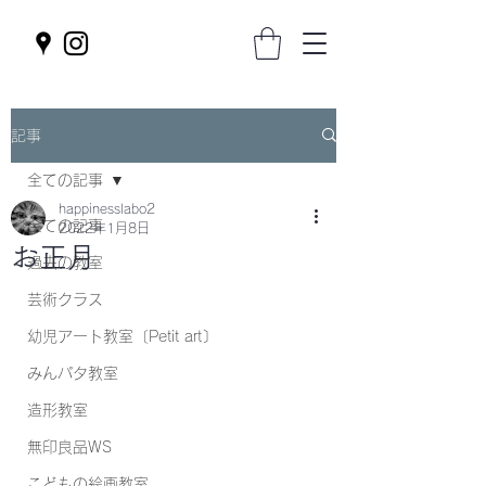
記事
全ての記事
happinesslabo2
全ての記事
2022年1月8日
お正月
過去の教室
芸術クラス
幼児アート教室〔Petit art〕
みんパタ教室
造形教室
無印良品WS
こどもの絵画教室