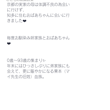
京都の実家の母は体調不良の為会い
に行けず、
知多に住むおばあちゃんに会いに行
きました❤️
毎度お馴染み姉家族とおばあちゃん
❤️
0歳〜93歳の集まり✨
年末にはひっさしぶりに弟家族にも
会えて、更に賑やかになる栗本（マ
イ先生の旧姓）血族。