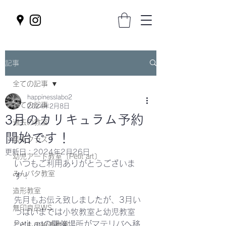
記事
全ての記事
happinesslabo2
全ての記事
2024年2月8日
3月のカリキュラム予約
過去の教室
開始です！
芸術クラス
更新日：
2024年2月26日
幼児アート教室〔Petit art〕
いつもご利用ありがとうございま
みんパタ教室
す！
造形教室
先月もお伝え致しましたが、3月い
無印良品WS
っぱいまでは小牧教室と幼児教室
Petit artの開催場所がマテリバへ移
こどもの絵画教室