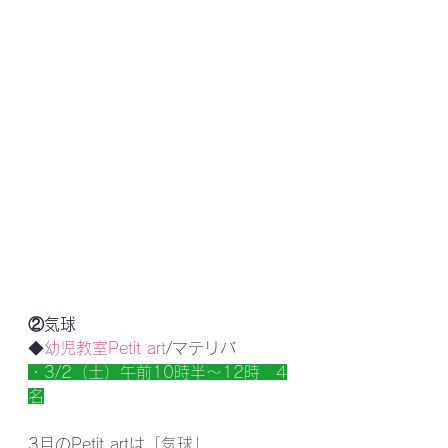
②気球
◆
幼児教室Petit art
/マテリバ
・3/2（土）午前10時半～12時　4
名
3月のPetit artは「気球」