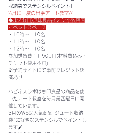
収納袋でステンシルペイント」
\\月に一度の出張アート教室//
◆3/24(日)無印良品イオン小牧店内
イベントスペース
・10時～　10名
・11時～　10名
・12時～　10名
参加講習費：1,500円(材料費込み・
チケット使用不可)
※予約サイトにて事前クレジット決
済あり
ハピネスラボは無印良品の商品を使
ったアート教室を毎月第四曜日に開
催しています。
3月のWSは人気商品"ジュート収納
袋"に好きなステンシルでペイントし
ます🖌