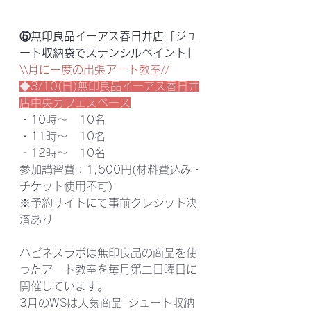
⑤無印良品イーアス春日井店「ジュ
ート収納袋でステンシルペイント」
\\月に一度の出張アート教室//
◆3/10(日)無印良品イーアス春日井
店中央カフェスペース
・10時～　10名
・11時～　10名
・12時～　10名
参加講習費：1,500円(材料費込み・
チケット使用不可)
※予約サイトにて事前クレジット決
済あり
ハピネスラボは無印良品の商品を使
ったアート教室を毎月第二日曜日に
開催しています。
3月のWSは人気商品"ジュート収納