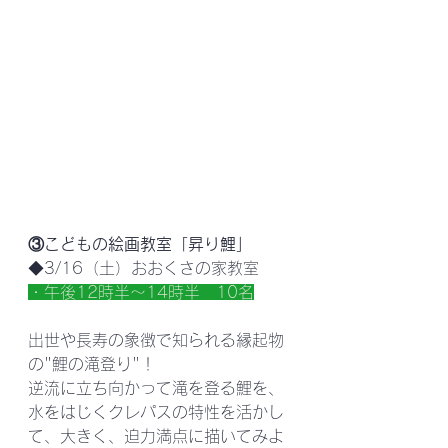
③こどもの絵画教室「昇り鯉」
◆3/16（土）おおくさの家教室
・午後12時半～14時半　10名
出世や長寿の象徴で知られる縁起物
の"鯉の滝登り"！
逆流に立ち向かって滝を登る鯉を、
水をはじくクレパスの特性を活かし
て、大きく、迫力満点に描いてみよ