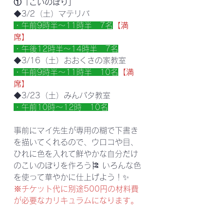
①「こいのぼり」
◆3/2（土）マテリバ
・午前9時半～11時半　7名
【満
席】
・午後12時半～14時半　7名
◆3/16（土）おおくさの家教室
・午前9時半～11時半　10名
【満
席】
◆3/23（土）みんパタ教室
・午前10時～12時　10名
事前にマイ先生が専用の糊で下書き
を描いてくれるので、ウロコや目、
ひれに色を入れて鮮やかな自分だけ
のこいのぼりを作ろう🎏 いろんな色
を使って華やかに仕上げよう！✨
※チケット代に別途500円の材料費
が必要なカリキュラムになります。