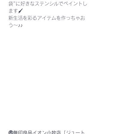
袋"に好きなステンシルでペイントし
ます🖌
新生活を彩るアイテムを作っちゃお
う～♪♪
⑥無印良品イオン小牧店「ジュート