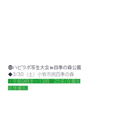
⑧ハピラボ写生大会㏌四季の森公園
◆3/30（土）小牧市民四季の森
・午前9時半～13時　25名(在籍生
徒様優先)
小牧市市民四季の森にてハピラボ写
生大会を開催します！
ポカポカ春の野山をみんなで描こ
う。お弁当もってあつまれ～♪