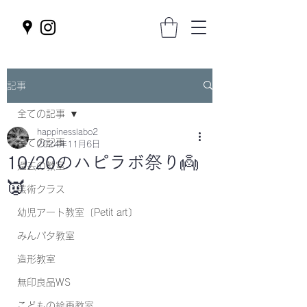
記事
全ての記事
happinesslabo2
全ての記事
2024年11月6日
10/20のハピラボ祭り👼
過去の教室
👿
芸術クラス
幼児アート教室〔Petit art〕
みんパタ教室
造形教室
無印良品WS
こどもの絵画教室