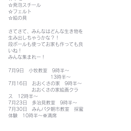
☆発泡スチール
☆フェルト
☆絵の具
さてさて、みんなはどんな生き物を
生み出しちゃうかな？！
段ボールも使ってお家も作っても良
いね！
みんな集まれー！
7月9日　小牧教室　9時半〜
　　　　　　　　　13時半〜
7月16日　おおくさの家　9時半〜
　　　　　おおくさの家絵画クラ
ス　12時半〜
7月23日　多治見教室　9時半〜
7月30日　みんパタ朝市教室　採蜜
体験　10時半〜※満席