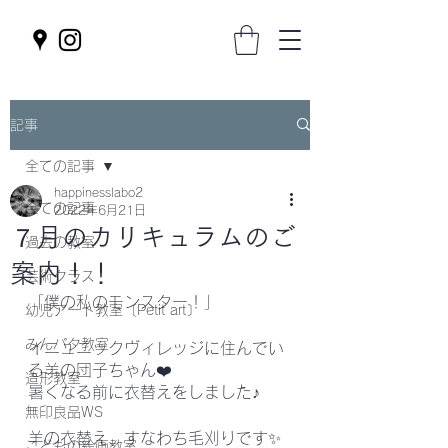
記事
全ての記事
happinesslabo2
全ての記事
2022年6月21日
７月のカリキュラムのご
過去の教室
案内！！
芸術クラス
「僕の私のモンスター！」
幼児アート教室〔Petit art〕
みんパタ教室
イニュニックヴィレッジに住んでい
る羊の団子ちゃん❤️
造形教室
暑くなる前に衣替えをしました♪
無印良品WS
羊の衣替え、すなわち毛刈りです✨
こどもの絵画教室