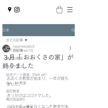
記事
全ての記事
happinesslabo2
全ての記事
2021年4月7日
３月「 おおくさの家」が
過去の教室
終りました
芸術クラス
幼児アート教室〔Petit art〕
おおくさ教室が始まり、一年が経ち
みんパタ教室
ました。
造形教室
きっかけはコロナでした。
無印良品WS
コロナで、使えなくなった教室があ
こどもの絵画教室