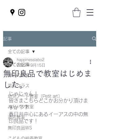
記事
全ての記事
happinesslabo2
全ての記事
2022年9月15日
無印良品で教室はじめま
過去の教室
した。
芸術クラス
じゃじゃん！
幼児アート教室〔Petit art〕
皆さまこちらどこかお分かり頂けま
みんパタ教室
すか？？
春日井中心にあるイーアスの中の無
造形教室
印良品です！
無印良品WS
こどもの絵画教室