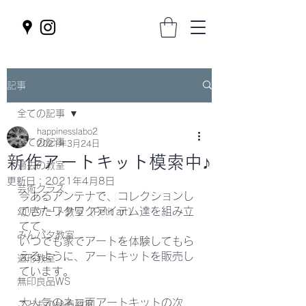
記事
全ての記事
happinesslabo2
全ての記事
2021年3月24日
新作アートキット模索中♪
過去の教室
更新日：
2021年4月8日
芸術クラス
今あるアンテナで、コレクションし
てきたワクワクアイテム達を組み立
幼児アート教室〔Petit art〕
てて、
みんパタ教室
いつでも家でアートを体験してもら
えるように、アートキットを販売し
造形教室
ています。
無印良品WS
大人気のネコ面アートキットの次
こどもの絵画教室