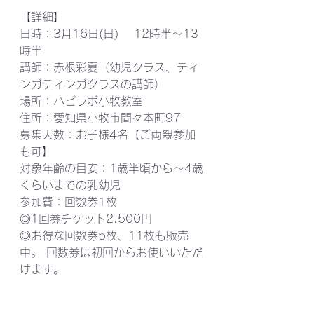
【詳細】
日時：3月16日(日) 　12時半～13
時半
講師：赤根彩夏（幼児クラス、ティ
ンガティンガクラスの講師）　
場所：ハピラボ小牧教室 
住所：愛知県小牧市間々本町97 
募集人数：お子様4名【ご両親参加
も可】 
対象年齢の目安：1歳半頃から～4歳
くらいまでの乳幼児 
参加費：回数券1枚 
◎1回券チケット2.500円 
◎お得な回数券5枚、11枚も販売
中。 回数券は初回からお使いいただ
けます。 