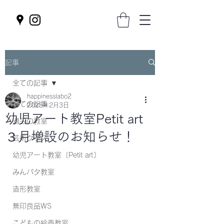
記事
全ての記事
happinesslabo2
全ての記事
2025年2月3日
幼児アート教室Petit art
過去の教室
３月増設のお知らせ！
芸術クラス
幼児アート教室〔Petit art〕
みんパタ教室
造形教室
無印良品WS
こどもの絵画教室