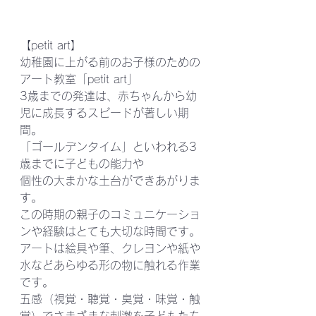
【petit art】 
幼稚園に上がる前のお子様のための
アート教室「petit art」 
3歳までの発達は、赤ちゃんから幼
児に成長するスピードが著しい期
間。
「ゴールデンタイム」といわれる3
歳までに子どもの能力や
個性の大まかな土台ができあがりま
す。
この時期の親子のコミュニケーショ
ンや経験はとても大切な時間です。
アートは絵具や筆、クレヨンや紙や
水などあらゆる形の物に触れる作業
です。
五感（視覚・聴覚・臭覚・味覚・触
覚）でさまざまな刺激を子どもたち