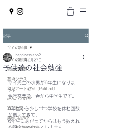
記事
全ての記事
happinesslabo2
全ての記事
2023年2月27日
子供達の社会勉強
過去の教室
芸術クラス
マイ先生の次男が6年生になりま
幼児アート教室〔Petit art〕
す。
今年卒業で、春から中学生です。
みんパタ教室
造形教室
5年生から少しづつ学校を休む回数
が増えてきて、
無印良品WS
6年生にあがってからはもう数えれ
る程度しか行っていません。
こどもの絵画教室