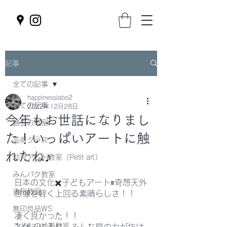
記事
全ての記事
happinesslabo2
全ての記事
2022年12月28日
今年もお世話になりまし
過去の教室
た！いっぱいアートに触
芸術クラス
れたね♪
幼児アート教室〔Petit art〕
みんパタ教室
日本の文化✖️子どもアート🟰奇想天外
造形教室
想像を軽く上回る素晴らしさ！！
無印良品WS
凄く良かった！！
こどもの絵画教室
冬休みに入り、みんな肩の力が抜け