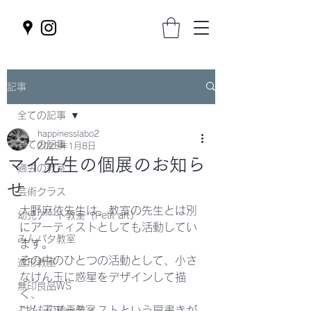
記事
全ての記事
happinesslabo2
全ての記事
2025年1月8日
マイ先生の個展のお知ら
過去の教室
せ
芸術クラス
大野麻依先生は、教室の先生とは別
幼児アート教室〔Petit art〕
にアーティストとしても活動してい
みんパタ教室
ます。
その中のひとつの活動として、小さ
造形教室
なけん玉に惑星をデザインして描
無印良品WS
く、
こどもの絵画教室
けん玉アーティストという肩書きが