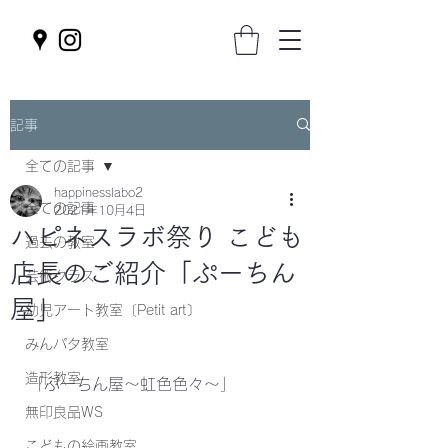
記事
全ての記事
happinesslabo2
全ての記事
2021年10月4日
ハピネスラボ祭り こども
過去の教室
店長のご紹介「ぷーちん
芸術クラス
屋」
幼児アート教室〔Petit art〕
みんパタ教室
造形教室
「ぷーちん屋～虹色色々～」
無印良品WS
こどもの絵画教室