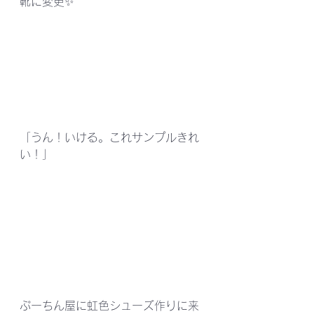
靴に変更✨
「うん！いける。これサンプルきれ
い！」
ぷーちん屋に虹色シューズ作りに来