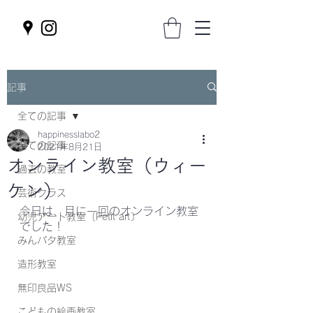
記事
全ての記事
happinesslabo2
全ての記事
2021年8月21日
オンライン教室（ウィー
過去の教室
ケン）
芸術クラス
今日は、月に一回のオンライン教室
幼児アート教室〔Petit art〕
でした！
みんパタ教室
造形教室
無印良品WS
こどもの絵画教室