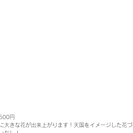
500円
に大きな花が出来上がります！天国をイメージした花づく
いなし！