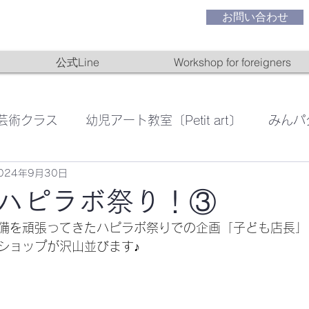
お問い合わせ
公式Line
Workshop for foreigners
芸術クラス
幼児アート教室〔Petit art〕
みんパ
024年9月30日
絵画教室
ハピラボ祭り！③
備を頑張ってきたハピラボ祭りでの企画「子ども店長」
ショップが沢山並びます♪