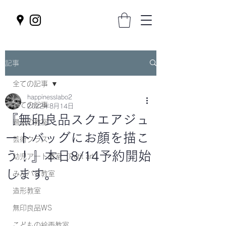
記事
全ての記事
happinesslabo2
全ての記事
2022年8月14日
『無印良品スクエアジュ
過去の教室
ートバッグにお顔を描こ
芸術クラス
う！』本日8/14予約開始
幼児アート教室〔Petit art〕
します。
みんパタ教室
造形教室
無印良品WS
こどもの絵画教室