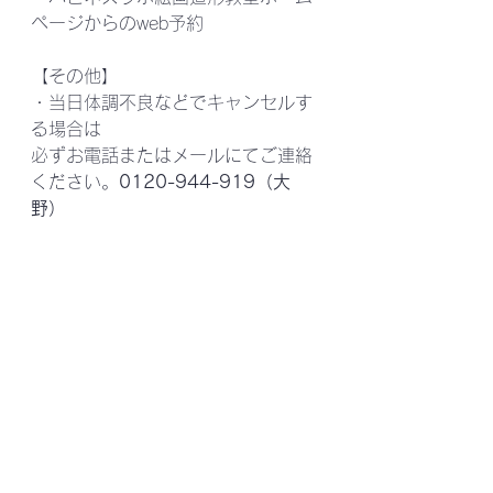
ページからのweb予約
【その他】
・当日体調不良などでキャンセルす
る場合は
必ずお電話またはメールにてご連絡
ください。
0120-944-919（大
野）
▽▼▽▼▽▼▽▼▽▼▽▼▽▼▽▼
▽▼▽▼▽
このブログの問い合わせは 
ハピネスラボこども絵画・造形教室 
0120-944-919    
happiness.labo.2@gmail.com 