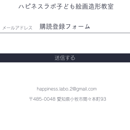
ハピネスラボ子ども
絵画造形教室
購読登録フォーム
送信する
happiness.labo.2@gmail.com
〒485-0048 愛知県小牧市間々本町93